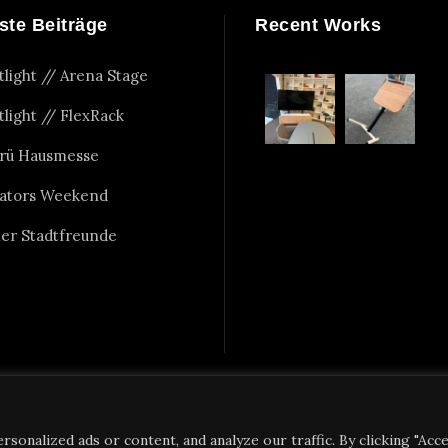
ste Beiträge
Recent Works
tlight // Arena Stage
tlight // FlexRack
rü Hausmesse
ators Weekend
er Stadtfreunde
onalized ads or content, and analyze our traffic. By clicking "Acc
Copyright 2023 Alexander Nettesheim, All Right Reserved