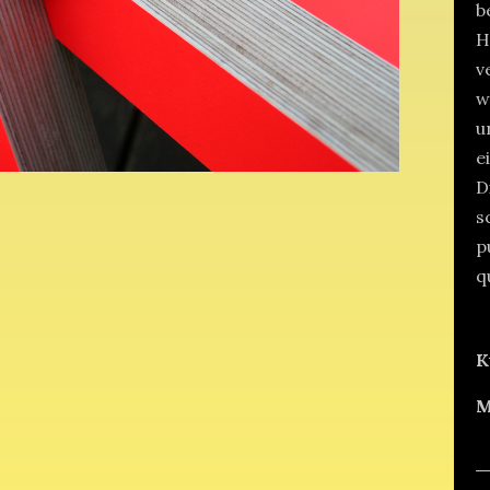
b
H
v
w
u
e
D
s
p
q
K
M