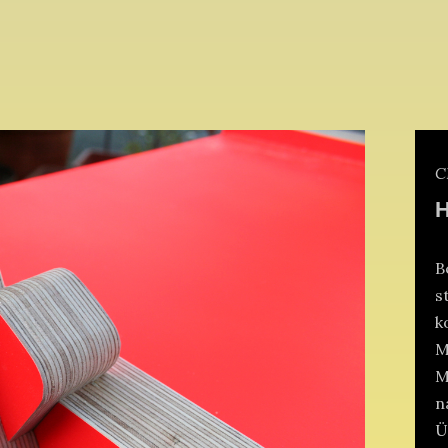
C
H
B
s
k
M
M
n
Ü