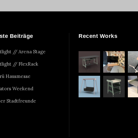
ste Beiträge
Recent Works
tlight // Arena Stage
tlight // FlexRack
rü Hausmesse
ators Weekend
er Stadtfreunde