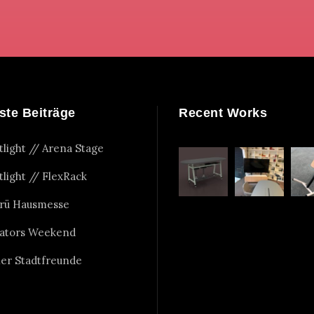
ste Beiträge
Recent Works
tlight // Arena Stage
tlight // FlexRack
rü Hausmesse
ators Weekend
er Stadtfreunde