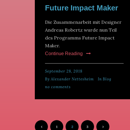
Future Impact Maker
Die Zusammenarbeit mit Designer
Andreas Robertz wurde nun Teil
des Programms Future Impact
Maker.
Continue Reading
September 28, 2018
By
Alexander Nettesheim
In
Blog
no comments
1
2
3