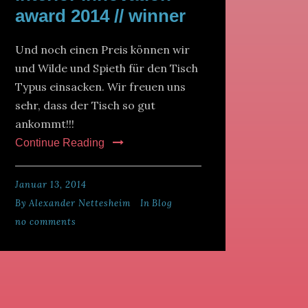
award 2014 // winner
Und noch einen Preis können wir
und Wilde und Spieth für den Tisch
Typus einsacken. Wir freuen uns
sehr, dass der Tisch so gut
ankommt!!!
Continue Reading
Januar 13, 2014
By
Alexander Nettesheim
In
Blog
no comments