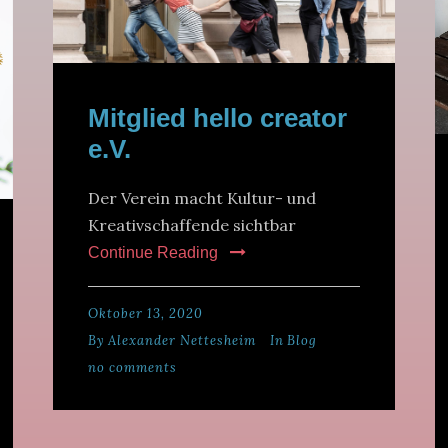
Mitglied hello creator
e.V.
Der Verein macht Kultur- und
Kreativschaffende sichtbar
Continue Reading
Oktober 13, 2020
By
Alexander Nettesheim
In
Blog
no comments