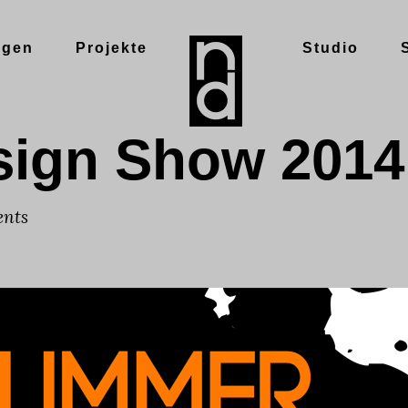
ngen
Projekte
Studio
ign Show 2014
nts