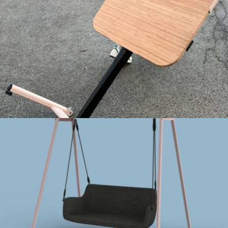
FlexLevel
SoulSwing