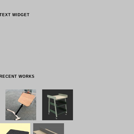
TEXT WIDGET
Nulla vitae elit libero, a pharetra augue. Nulla
vitae elit libero, a pharetra augue. Nulla vitae
elit libero, a pharetra augue. Donec sed odio
dui. Etiam porta sem malesuada.
RECENT WORKS