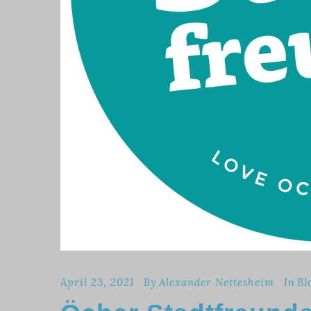
April 23, 2021
By
Alexander Nettesheim
In
Bl