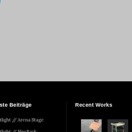
e
adtfreunde.
ste Beiträge
Recent Works
tlight // Arena Stage
tlight // FlexRack