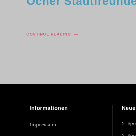
Öcher Stadtfreund
Der Öcher Weihnachtsmarkt wird zu Öcher St
CONTINUE READING
Informationen
Neue
Spo
Impressum
Spo